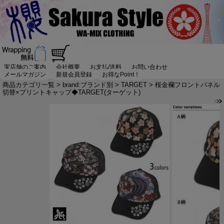
実店舗のご案内
会社概要
お支払/送料
お問い合わせ
メールマガジン
新規会員登録
お得なPoint！
商品カテゴリ一覧
>
brand:ブランド別
>
TARGET
> 桜金襴フロントパネル
切替×プリントキャップ◆TARGET(ターゲット)