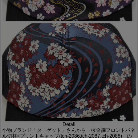
Detail
小物ブランド「ターゲット」さんから「桜金襴フロントパネ
ル切替×プリントキャップ(tch-2086,tch-2087,tch-2088)」の