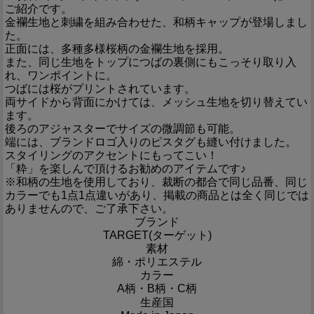
ご紹介です。
金襴生地と刺繍を組み合わせた、和柄キャップが登場しまし
た。
正面には、多種多様桜柄の金襴生地を採用。
また、同じ生地をトップにつばの裏側にもこっそり取り入
れ、ワンポイントに。
つばには桜がプリントされています。
両サイドから背面にかけては、メッシュ生地を切り替えてい
ます。
後ろのアジャスターでサイズの微調節も可能。
端には、ブランドロゴ入りのピスタグも縫い付けました。
スタイリングのアクセントにもってこい！
「粋」を楽しんで頂けるお勧めのアイテムです♪
※和柄の生地を使用しており、裁断の都合で同じ品番、同じ
カラーでも1点1点違いがあり、掲載の商品とは全く同じでは
ありませんので、ご了承下さい。
ブランド
TARGET(ターゲット)
素材
綿・ポリエステル
カラー
A柄・B柄・C柄
生産国