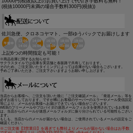
10000円(税抜)以上のお買い上げで代引き手数料も無料！
(税抜10000円未満の場合手数料300円(税抜))
佐川急便、クロネコヤマト、一部ゆうパックでお届けします
上記6つの時間指定も可能！
※商品在庫に関するお知らせ※
サクラスタイルでは在庫を実店舗と各販路で共有しております。
そのため、ご注文頂いたタイミングによっては在庫がない場合もございます。
予めご了承いただき、ご注文下さいますようお願い申し上げます。
当店からお客様へ、ご注文を頂いた後に「ご注文確認メール」「発送メール」等を
必ずお送りしております。ですが稀にお客様のサーバーのエラーやメール受信設定
等により、メールがお客様へお届けできていない場合がございます。
WEBのフリーメールやプロバイダの迷惑メールフィルタを使用されているお客様
は、当店からのメールが迷惑メールフォルダに振り分けられている可能性もござい
ます。
もしも、当店からのメールが届かない場合は、ご使用されているメールの設定をご
確認ください。
※ご注文後【3営業日】を過ぎても弊社よりメールが届かない場合はお手数
ですが、お電話より（078-332-2013）お問い合わせください。