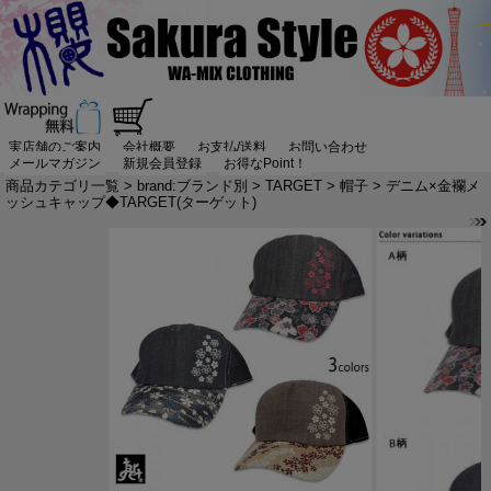
実店舗のご案内
会社概要
お支払/送料
お問い合わせ
メールマガジン
新規会員登録
お得なPoint！
商品カテゴリ一覧
>
brand:ブランド別
>
TARGET
>
帽子
> デニム×金襴メ
ッシュキャップ◆TARGET(ターゲット)