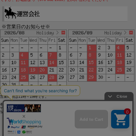
※営業日のお知らせ※
赤字で塗られた日は配送定休日です。
営業時間は11時～19時です。
有限会社ジップジップ SakuraStyle通販事業部
〒650-0021 神戸市中央区三宮町3-9-19イトウビル1,4F
Tel:078-332-2013 FAX:078-333-6644
SSL/TLSとは?