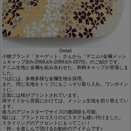
Detail
小物ブランド「ターゲット」さんから「デニム×金襴メッシ
ュキャップ(tch-2068,tch-2069,tch-2070)」のご紹介です。
デニム生地と金襴を組み合わせた、和柄キャップが登場しま
した。
つばには、多種多様な金襴生地を採用。
また、同じ生地をトップにもこっそり取り入れ、ワンポイン
トに。
正面には桜がプリントされています。
両サイドから背面にかけては、メッシュ生地を切り替えてい
ます。
後ろのアジャスターでサイズの微調節も可能。
端には、ブランドロゴ入りのピスタグも縫い付けました。
スタイリングのアクセントにもってこい！
「粋」を楽しんで頂けるお勧めのアイテムです♪