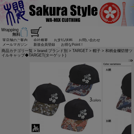
実店舗のご案内
会社概要
お支払/送料
お問い合わせ
メールマガジン
新規会員登録
お得なPoint！
商品カテゴリ一覧
>
brand:ブランド別
>
TARGET
>
帽子
> 和柄金襴切替ツ
イルキャップ◆TARGET(ターゲット)