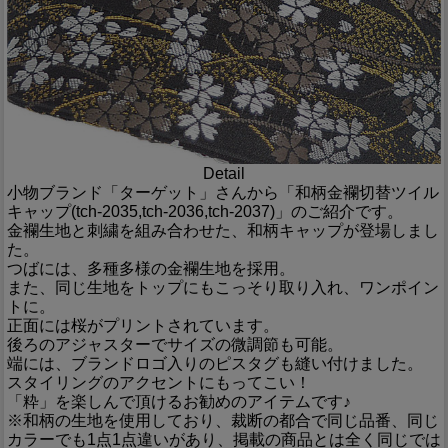
Detail
小物ブランド「ターゲット」さんから「和柄金襴切替ツイル
キャップ(tch-2035,tch-2036,tch-2037)」のご紹介です。
金襴生地と刺繍を組み合わせた、和柄キャップが登場しまし
た。
つばには、多種多様の金襴生地を採用。
また、同じ生地をトップにもこっそり取り入れ、ワンポイン
トに。
正面には桜がプリントされています。
後ろのアジャスターでサイズの微調節も可能。
端には、ブランドロゴ入りのピスタグも縫い付けました。
スタイリングのアクセントにもってこい！
「粋」を楽しんで頂けるお勧めのアイテムです♪
※和柄の生地を使用しており、裁断の都合で同じ品番、同じ
カラーでも1点1点違いがあり、掲載の商品とは全く同じでは