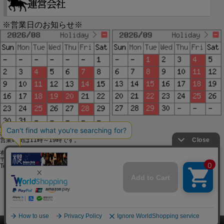
※営業日のお知らせ※
赤字で塗られた日は配送定休日です。
営業時間は11時～19時です。
有限会社ジップジップ SakuraStyle通販事業部
〒650-0021 神戸市中央区三宮町3-9-19イトウビル1,4F
Tel:078-332-2013 FAX:078-333-6644
SSL/TLSとは?
このページをPC用に切り替え