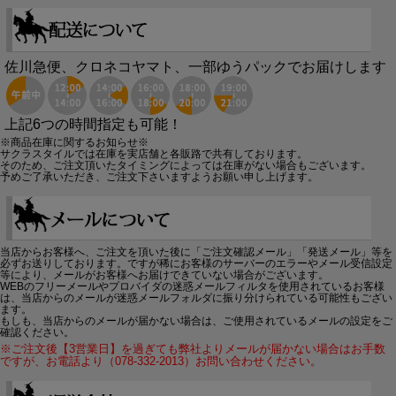
佐川急便、クロネコヤマト、一部ゆうパックでお届けします
上記6つの時間指定も可能！
※商品在庫に関するお知らせ※
サクラスタイルでは在庫を実店舗と各販路で共有しております。
そのため、ご注文頂いたタイミングによっては在庫がない場合もございます。
予めご了承いただき、ご注文下さいますようお願い申し上げます。
当店からお客様へ、ご注文を頂いた後に「ご注文確認メール」「発送メール」等を
必ずお送りしております。ですが稀にお客様のサーバーのエラーやメール受信設定
等により、メールがお客様へお届けできていない場合がございます。
WEBのフリーメールやプロバイダの迷惑メールフィルタを使用されているお客様
は、当店からのメールが迷惑メールフォルダに振り分けられている可能性もござい
ます。
もしも、当店からのメールが届かない場合は、ご使用されているメールの設定をご
確認ください。
※ご注文後【3営業日】を過ぎても弊社よりメールが届かない場合はお手数
ですが、お電話より（078-332-2013）お問い合わせください。