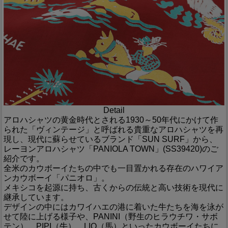
Detail
アロハシャツの黄金時代とされる1930～50年代にかけて作
られた「ヴィンテージ」と呼ばれる貴重なアロハシャツを再
現し、現代に蘇らせているブランド「SUN SURF」から、
レーヨンアロハシャツ「PANIOLA TOWN」(SS39420)のご
紹介です。
全米のカウボーイたちの中でも一目置かれる存在のハワイア
ンカウボーイ「パニオロ」。
メキシコを起源に持ち、古くからの伝統と高い技術を現代に
継承しています。
デザインの中にはカワイハエの港に着いた牛たちを海を泳が
せて陸に上げる様子や、PANINI（野生のヒラウチワ・サボ
テン）、PIPI（牛）、LIO（馬）といったカウボーイたちに