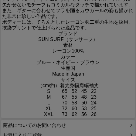
欠かせないモチーフもコミカルなタッチで描かれています。
また、ギターに合わせてフラを踊るカウガールの姿も描かれ
た非常に珍しい作品です。
ボディーには、てろんとしたレーヨン羽二重の生地を採用。
抜染プリントで仕上げられた逸品です。
ブランド
SUN SURF（サンサーフ）
素材
レーヨン100%
カラー
ブルー・ネイビー・ブラウン
生産国
Made in Japan
サイズ
（cm/約）
着丈
身幅
肩幅
袖丈
S
65
52
45
22
M
67
55
48
23
L
70
58
50
24
XL
72
60
53
25
XXL
73
62
56
26
商品についてのお問い合わせ
お気に入りに登録