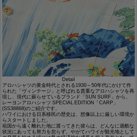
Detail
アロハシャツの黄金時代とされる1930～50年代にかけて作
られた「ヴィンテージ」と呼ばれる貴重なアロハシャツを再
現し、現代に蘇らせているブランド「SUN SURF」から、
レーヨンアロハシャツ SPECIAL EDITION「CARP」
(SS38868)のご紹介です。
ハワイにおける日系移民の歴史は、想像以上に厳しい環境か
らスタートしました。
祖国から遠く離れた地に渡ってきた彼らは、どんなに過酷な
状況にあっても努力を怠らず、やがてハワイが観光地として