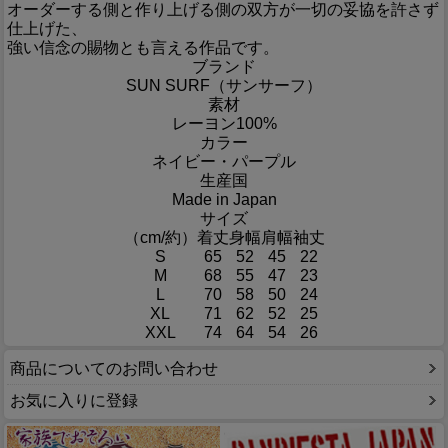
オーダーする側と作り上げる側の双方が一切の妥協を許さず
仕上げた、
強い信念の賜物とも言える作品です。
ブランド
SUN SURF（サンサーフ）
素材
レーヨン100%
カラー
ネイビー・パープル
生産国
Made in Japan
サイズ
（cm/約）
着丈
身幅
肩幅
袖丈
S
65
52
45
22
M
68
55
47
23
L
70
58
50
24
XL
71
62
52
25
XXL
74
64
54
26
商品についてのお問い合わせ
お気に入りに登録