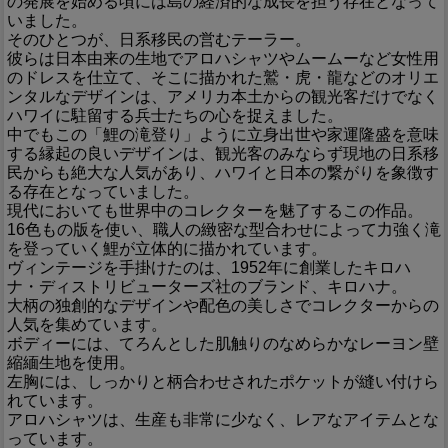
の発展を始める頃には島の経済的な成長を担う存在となって
いました。
そのひとつが、日系移民の営むテーラー。
彼らは日本由来の生地でアロハシャツやムームーなど女性用
のドレスを仕立て、そこに描かれた鷲・虎・龍などのオリエ
ンタルなデザインは、アメリカ本土からの観光客だけでなく
ハワイに駐留する兵士たちの心を捉えました。
中でもこの「鯉の滝登り」ように立身出世や家運隆盛を意味
する縁起の良いデザインは、観光客のみならず現地の日系移
民からも絶大な人気があり、ハワイと日本の繋がりを象徴す
る存在となっていました。
現代においても世界中のコレクターを魅了するこの作品。
16色もの版を使い、職人の緻密な型合わせによって力強く滝
を登っていく鯉が立体的に描かれています。
ヴィンテージを手掛けたのは、1952年に創業したキロハ
ナ・ディストリビューターズ社のブランド、キロハナ。
大柄の独創的なデザインや配色の美しさでコレクターからの
人気を集めています。
ボディーには、てろんとした肌触りのなめらかなレーヨン壁
縮緬生地を使用。
左胸には、しっかりと柄合わせされたポケットが縫い付けら
れています。
アロハシャツは、生産も非常に少なく、レアなアイテムとな
っています。