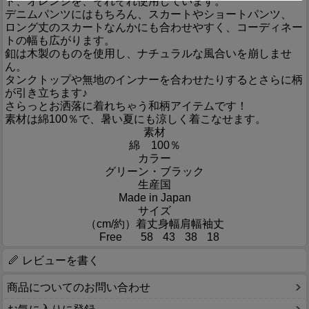
ド、オレンジを、それぞれ使用しています。
デニムパンツにはもちろん、スカートやショートパンツ、
ロング丈のスカートなんかにも合わせやすく、コーディネー
トの幅も広がります。
釦は木製のものを使用し、ナチュラルな風合いを崩しませ
ん。
タンクトップや無地のインナーを合わせたりするとさらに柄
が引き立ちます♪
さらっとお洒落に着れちゃう和柄アイテムです！
素材は綿100％で、暑い夏にも涼しく着こなせます。
素材
綿 100％
カラー
グリーン・ブラック
生産国
Made in Japan
サイズ
（cm/約）
着丈
身幅
肩幅
袖丈
Free
58
43
38
18
レビューを書く
商品についてのお問い合わせ