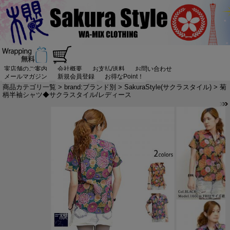
実店舗のご案内
会社概要
お支払/送料
お問い合わせ
メールマガジン
新規会員登録
お得なPoint！
商品カテゴリ一覧
>
brand:ブランド別
>
SakuraStyle(サクラスタイル)
> 菊
柄半袖シャツ◆サクラスタイル/レディース