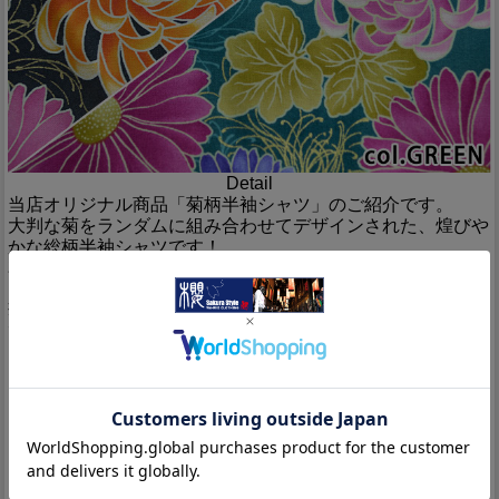
Detail
当店オリジナル商品「菊柄半袖シャツ」のご紹介です。
大判な菊をランダムに組み合わせてデザインされた、煌びや
かな総柄半袖シャツです！
花びらを開く菊と2種類の糸菊の、3種類の花びらをランダム
に組み合わせて落とし込みました。
華やかな色遣いで、夏にぴったりの明るいトーンに仕上がっ
ております。
また、背景の細い糸菊には部分的にゴールドを使用してお
り、煌びやかな仕上がりに。
カラーは、グリーンとブラックの2色をご用意致しました。
それぞれのボディーカラーに合わせて、用いる色味にも変化
を持たせています。
グリーンには、ピンク、オレンジ、パープルを、
ブラックには、ショッキングピンク、バイオレット、レッ