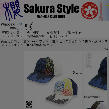
実店舗のご案内
会社概要
お支払/送料
お問い合わせ
メールマガジン
新規会員登録
お得なPoint！
商品カテゴリ一覧
>
brand:ブランド別
>
セレクション
>
子供
> 花火キッズ
メッシュキャップ◆御洒落本舗/キッズ