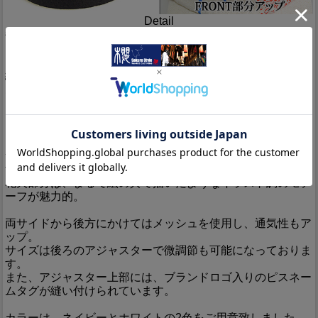
Detail
毎回、斬新なデザインで好評の御洒落本舗さんから、「花火
キッズメッシュキャップ」のご紹介です。
綿麻生地を使用し、そこに立体的な柄をプリントで落とし込
んだ、夏にぴったりのキュートなキャップが登場しました！
カラーも2種類で、カジュアルな着こなしのアクセントアイ
テムになること間違いなしです♪
キャップ正面に、打ち上がる3種類の花火をデザイン。
つばにはそれを見上げる観衆達のシルエットが描かれていま
す。
花火部分は、まるで絵の具で描いたようなイラスト調のモチ
ーフが魅力的。
両サイドから後方にかけてはメッシュを使用し、通気性もア
ップ。
サイズは後ろのアジャスターで微調節も可能になっておりま
す。
また、アジャスター上部には、ブランドロゴ入りのピスネー
ムタグが縫い付けられています。
カラーは、ネイビーとホワイトの2色をご用意致しました。