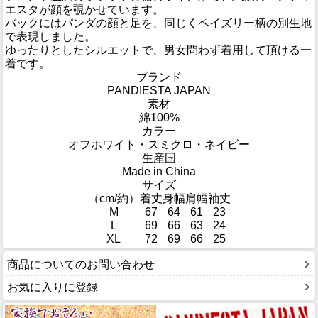
エスタが顔を覗かせています。
バックにはパンダの顔と足を、同じくペイズリー柄の別生地
で表現しました。
ゆったりとしたシルエットで、男女問わず着用して頂ける一
着です。
ブランド
PANDIESTA JAPAN
素材
綿100%
カラー
オフホワイト・スミクロ・ネイビー
生産国
Made in China
サイズ
（cm/約）
着丈
身幅
肩幅
袖丈
M
67
64
61
23
L
69
66
63
24
XL
72
69
66
25
商品についてのお問い合わせ
お気に入りに登録