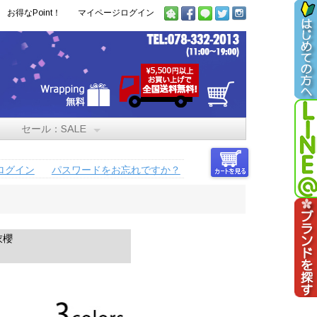
お得なPoint！
マイページログイン
セール：SALE
ログイン
パスワードをお忘れですか？
衣櫻