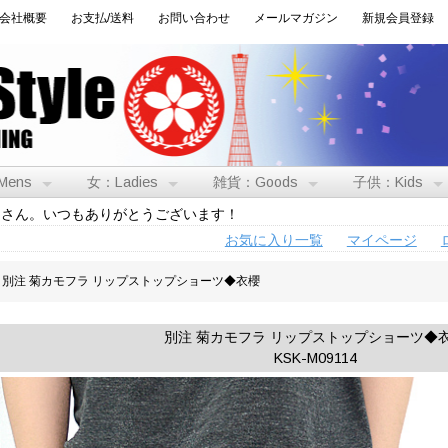
会社概要
お支払/送料
お問い合わせ
メールマガジン
新規会員登録
Mens
女：Ladies
雑貨：Goods
子供：Kids
トさん。いつもありがとうございます！
お気に入り一覧
マイページ
 別注 菊カモフラ リップストップショーツ◆衣櫻
別注 菊カモフラ リップストップショーツ◆
KSK-M09114