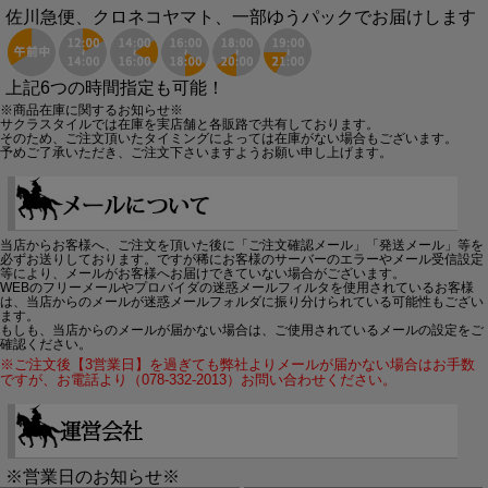
佐川急便、クロネコヤマト、一部ゆうパックでお届けします
上記6つの時間指定も可能！
※商品在庫に関するお知らせ※
サクラスタイルでは在庫を実店舗と各販路で共有しております。
そのため、ご注文頂いたタイミングによっては在庫がない場合もございます。
予めご了承いただき、ご注文下さいますようお願い申し上げます。
当店からお客様へ、ご注文を頂いた後に「ご注文確認メール」「発送メール」等を
必ずお送りしております。ですが稀にお客様のサーバーのエラーやメール受信設定
等により、メールがお客様へお届けできていない場合がございます。
WEBのフリーメールやプロバイダの迷惑メールフィルタを使用されているお客様
は、当店からのメールが迷惑メールフォルダに振り分けられている可能性もござい
ます。
もしも、当店からのメールが届かない場合は、ご使用されているメールの設定をご
確認ください。
※ご注文後【3営業日】を過ぎても弊社よりメールが届かない場合はお手数
ですが、お電話より（078-332-2013）お問い合わせください。
※営業日のお知らせ※