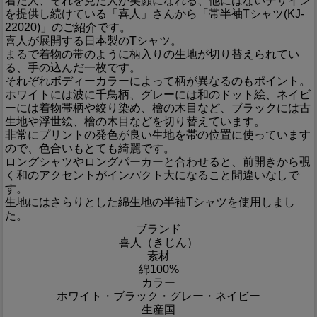
着た人、それを見た人が笑顔になれる、他にはないデザイン
を提供し続けている「喜人」さんから「帯半袖Tシャツ(KJ-
22020)」のご紹介です。
喜人が展開する日本製のTシャツ。
まるで着物の帯のように柄入りの生地が切り替えられてい
る、手の込んだ一枚です。
それぞれボディーカラーによって柄が異なるのもポイント。
ホワイトには波に千鳥柄、グレーには和のドット絵、ネイビ
ーには着物帯柄や絞り染め、檜の木目など、ブラックには古
生地や浮世絵、檜の木目などを切り替えています。
非常にプリントの発色が良い生地を帯の位置に使っています
ので、色合いもとても綺麗です。
ロングシャツやロングパーカーと合わせると、前開きから覗
く和のアクセントがインパクト大になること間違いなしで
す。
生地にはさらりとした綿生地の半袖Tシャツを使用しまし
た。
ブランド
喜人（きじん）
素材
綿100%
カラー
ホワイト・ブラック・グレー・ネイビー
生産国