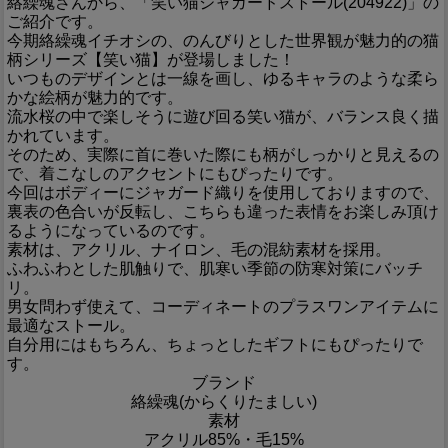
絡繰魂さんから、「笑い猫ジャガードストール(204922)」の
ご紹介です。
今期絡繰魂イチオシの、のんびりとした世界観が魅力的の猫
柄シリーズ【笑い猫】が登場しました！
いつものデザインとは一線を画し、ゆるキャラのような柔ら
かな絵柄が魅力的です。
流水桜の中で楽しそうに遊び回る笑い猫が、バランス良く描
かれています。
そのため、実際に首に巻いた際にも柄がしっかりと見えるの
で、着こなしのアクセントにもぴったりです。
今回はボディーにジャガード織りを使用しておりますので、
裏表の色合いが反転し、こちらも違った表情をお楽しみ頂け
るようになっているのです。
素材は、アクリル、ナイロン、毛の混紡素材を採用。
ふわふわとした肌触りで、肌寒い季節の防寒対策にバッチ
リ。
男女問わず使えて、コーディネートのプラスワンアイテムに
最適なストール。
自分用にはもちろん、ちょっとしたギフトにもぴったりで
す。
ブランド
絡繰魂(からくりたましい)
素材
アクリル85%・毛15%