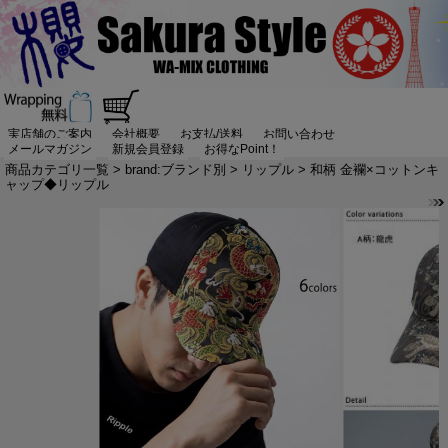
実店舗のご案内
会社概要
お支払/送料
お問い合わせ
メールマガジン
新規会員登録
お得なPoint！
商品カテゴリ一覧
>
brand:ブランド別
>
リップル
> 和柄 金襴×コットンキ
ャップ◆リップル