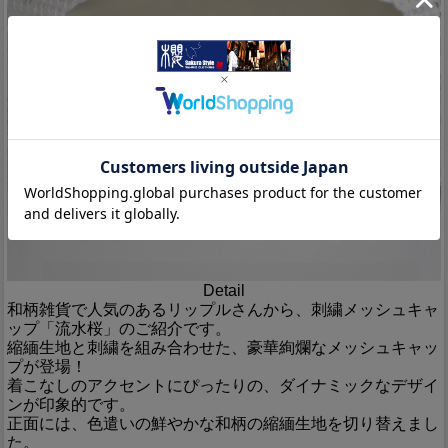
Detail
和柄雑貨で人気のあるリップルさんから、刺繍メッシュキャ
ップ「流水桜」のご紹介です。
縮緬生地と刺繍を組み合わせた、豪華絢爛なメッシュキャッ
プが登場！
着こなしのアクセントにぴったりの、ダイナミックなデザイ
ンが印象的です。
正面には、色遣いの鮮やかな和柄の縮緬生地を切り替えまし
た。