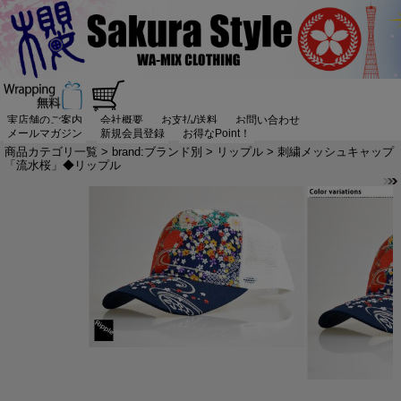
実店舗のご案内
会社概要
お支払/送料
お問い合わせ
メールマガジン
新規会員登録
お得なPoint！
商品カテゴリ一覧
>
brand:ブランド別
>
リップル
> 刺繍メッシュキャップ
「流水桜」◆リップル