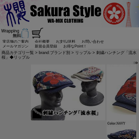
実店舗のご案内
会社概要
お支払/送料
お問い合わせ
メールマガジン
新規会員登録
お得なPoint！
商品カテゴリ一覧
>
brand:ブランド別
>
リップル
> 刺繍ハンチング「流水
桜」◆リップル