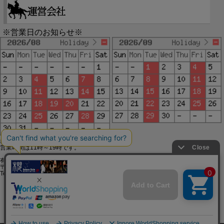
※営業日のお知らせ※
赤字で塗られた日は配送定休日です。
営業時間は11時～19時です。
有限会社ジップジップ SakuraStyle通販事業部
〒650-0021 神戸市中央区三宮町3-9-19イトウビル1,4F
Tel:078-332-2013 FAX:078-333-6644
SSL/TLSとは?