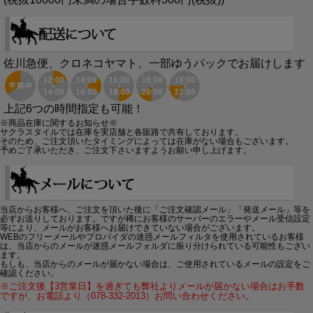
佐川急便、クロネコヤマト、一部ゆうパックでお届けします
上記6つの時間指定も可能！
※商品在庫に関するお知らせ※
サクラスタイルでは在庫を実店舗と各販路で共有しております。
そのため、ご注文頂いたタイミングによっては在庫がない場合もございます。
予めご了承いただき、ご注文下さいますようお願い申し上げます。
当店からお客様へ、ご注文を頂いた後に「ご注文確認メール」「発送メール」等を
必ずお送りしております。ですが稀にお客様のサーバーのエラーやメール受信設定
等により、メールがお客様へお届けできていない場合がございます。
WEBのフリーメールやプロバイダの迷惑メールフィルタを使用されているお客様
は、当店からのメールが迷惑メールフォルダに振り分けられている可能性もござい
ます。
もしも、当店からのメールが届かない場合は、ご使用されているメールの設定をご
確認ください。
※ご注文後【3営業日】を過ぎても弊社よりメールが届かない場合はお手数
ですが、お電話より（078-332-2013）お問い合わせください。