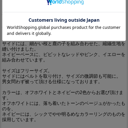
ボディーには、レーヨンと麻の混紡素材を使用し、春から夏
にかけて被りやすいデザインに仕上げました。
面の部分には、大きめの桜を隅の方に配置。
そこに覆い被さるような形で枝垂れ桜を描き、流水紋と組み
合わせました。
こちらは総刺繍でデザインされています。
サイドには、細かい桜と鹿の子を組み合わせた、縮緬生地を
縫い付けました。
ネイビーベースに、ビビットなレッドやピンク、イエローを
組み合わせています。
サイズはフリーサイズ。
サイドにはベルトを取り付け、サイズの微調節も可能に。
男女問わず被って頂ける仕様になっております。
カラーは、オフホワイトとネイビーの2色からお選び頂けま
す。
オフホワイトには、落ち着いたトーンのベージュがかったも
のを、
ネイビーには、シックでやや明るめなカラーリングのものを
採用しています。