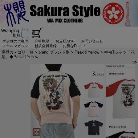
実店舗のご案内
会社概要
お支払/送料
お問い合わせ
メールマガジン
新規会員登録
お得なPoint！
商品カテゴリ一覧
>
brand:ブランド別
>
Peak'd Yellow
> 半袖Tシャツ「花
魁」◆Peak'd Yellow