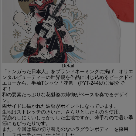
Detail
「トンガった日本人」をブランドネーミングに掲げ、オリエ
ンタルビューティーの世界観を作品に封じ込めるピークドイ
エローから、半袖Tシャツ「花魁」(PYT-244)のご紹介で
す！
和の要素たっぷりな花魁姿の姉御がベースを奏でるデザイ
ン。
両サイドに描かれた波兎がポイントになっています。
生地はストレッチのきいた、さらりとしたものを使用。
型崩れしにくいしっかりした生地ですが、薄手なので暑い季
節にもぴったりです。
また、今回は肩の切り替えのないラグランボディーを採用
し、スポーティーに仕上げました。