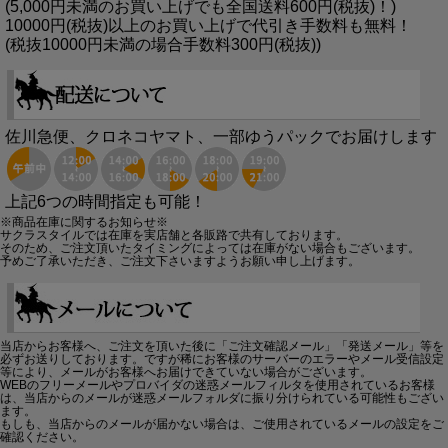
(5,000円未満のお買い上げでも全国送料600円(税抜)！)
10000円(税抜)以上のお買い上げで代引き手数料も無料！
(税抜10000円未満の場合手数料300円(税抜))
佐川急便、クロネコヤマト、一部ゆうパックでお届けします
上記6つの時間指定も可能！
※商品在庫に関するお知らせ※
サクラスタイルでは在庫を実店舗と各販路で共有しております。
そのため、ご注文頂いたタイミングによっては在庫がない場合もございます。
予めご了承いただき、ご注文下さいますようお願い申し上げます。
当店からお客様へ、ご注文を頂いた後に「ご注文確認メール」「発送メール」等を
必ずお送りしております。ですが稀にお客様のサーバーのエラーやメール受信設定
等により、メールがお客様へお届けできていない場合がございます。
WEBのフリーメールやプロバイダの迷惑メールフィルタを使用されているお客様
は、当店からのメールが迷惑メールフォルダに振り分けられている可能性もござい
ます。
もしも、当店からのメールが届かない場合は、ご使用されているメールの設定をご
確認ください。