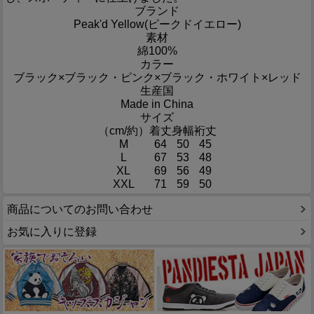
ブランド
Peak'd Yellow(ピークドイエロー)
素材
綿100%
カラー
ブラック×ブラック・ピンク×ブラック・ホワイト×レッド
生産国
Made in China
サイズ
（cm/約）
着丈
身幅
裄丈
M
64
50
45
L
67
53
48
XL
69
56
49
XXL
71
59
50
商品についてのお問い合わせ
お気に入りに登録