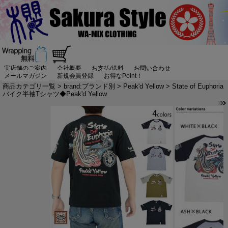
実店舗のご案内
会社概要
お支払/送料
お問い合わせ
メールマガジン
新規会員登録
お得なPoint！
商品カテゴリ一覧
>
brand:ブランド別
>
Peak'd Yellow
> State of Euphoria
バイク半袖Tシャツ◆Peak'd Yellow