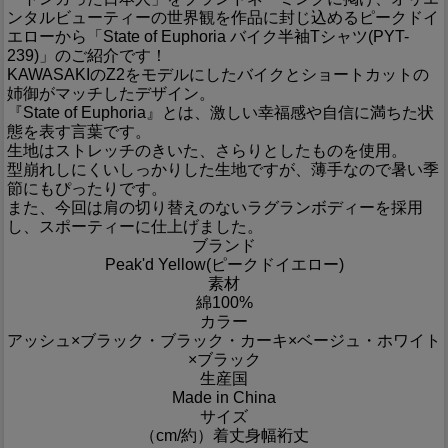
ンタルビューティーの世界観を作品に封じ込めるピークドイ
エローから「State of Euphoria バイク半袖Tシャツ(PYT-
239)」のご紹介です！
KAWASAKIのZ2をモデルにしたバイクとショートカットの
姉御がマッチしたデザイン。
『State of Euphoria』とは、激しい幸福感や自信に満ちた状
態を表す言葉です。
生地はストレッチのきいた、さらりとしたものを使用。
型崩れしにくいしっかりした生地ですが、薄手なので暑い季
節にもぴったりです。
また、今回は肩の切り替えのないラグランボディーを採用
し、スポーティーに仕上げました。
ブランド
Peak'd Yellow(ピークドイエロー)
素材
綿100%
カラー
アッシュ×ブラック・ブラック・カーキ×ベージュ・ホワイト
×ブラック
生産国
Made in China
サイズ
（cm/約）
着丈
身幅
裄丈