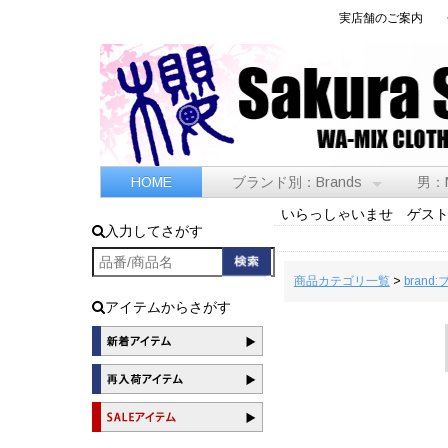
実店舗のご案内
HOME
ブランド別：Brands
男：
いらっしゃいませ ゲス
入力してさがす
商品カテゴリ一覧
>
brand
アイテムからさがす