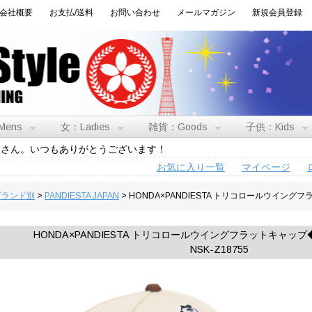
会社概要
お支払/送料
お問い合わせ
メールマガジン
新規会員登録
Mens
女：Ladies
雑貨：Goods
子供：Kids
トさん。いつもありがとうございます！
お気に入り一覧
マイページ
:ブランド別
>
PANDIESTA JAPAN
> HONDA×PANDIESTA トリコロールウイングフラ
HONDA×PANDIESTA トリコロールウイングフラットキャップ◆PA
NSK-Z18755