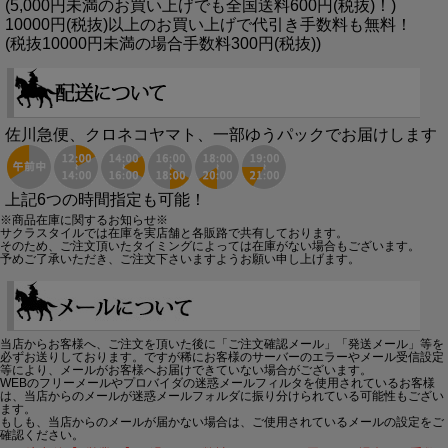
(5,000円未満のお買い上げでも全国送料600円(税抜)！)
10000円(税抜)以上のお買い上げで代引き手数料も無料！
(税抜10000円未満の場合手数料300円(税抜))
佐川急便、クロネコヤマト、一部ゆうパックでお届けします
上記6つの時間指定も可能！
※商品在庫に関するお知らせ※
サクラスタイルでは在庫を実店舗と各販路で共有しております。
そのため、ご注文頂いたタイミングによっては在庫がない場合もございます。
予めご了承いただき、ご注文下さいますようお願い申し上げます。
当店からお客様へ、ご注文を頂いた後に「ご注文確認メール」「発送メール」等を
必ずお送りしております。ですが稀にお客様のサーバーのエラーやメール受信設定
等により、メールがお客様へお届けできていない場合がございます。
WEBのフリーメールやプロバイダの迷惑メールフィルタを使用されているお客様
は、当店からのメールが迷惑メールフォルダに振り分けられている可能性もござい
ます。
もしも、当店からのメールが届かない場合は、ご使用されているメールの設定をご
確認ください。