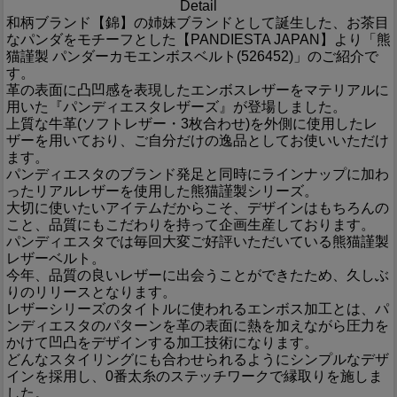
Detail
和柄ブランド【錦】の姉妹ブランドとして誕生した、お茶目
なパンダをモチーフとした【PANDIESTA JAPAN】より「熊
猫謹製 パンダーカモエンボスベルト(526452)」のご紹介で
す。
革の表面に凸凹感を表現したエンボスレザーをマテリアルに
用いた『パンディエスタレザーズ』が登場しました。
上質な牛革(ソフトレザー・3枚合わせ)を外側に使用したレ
ザーを用いており、ご自分だけの逸品としてお使いいただけ
ます。
パンディエスタのブランド発足と同時にラインナップに加わ
ったリアルレザーを使用した熊猫謹製シリーズ。
大切に使いたいアイテムだからこそ、デザインはもちろんの
こと、品質にもこだわりを持って企画生産しております。
パンディエスタでは毎回大変ご好評いただいている熊猫謹製
レザーベルト。
今年、品質の良いレザーに出会うことができたため、久しぶ
りのリリースとなります。
レザーシリーズのタイトルに使われるエンボス加工とは、パ
ンディエスタのパターンを革の表面に熱を加えながら圧力を
かけて凹凸をデザインする加工技術になります。
どんなスタイリングにも合わせられるようにシンプルなデザ
インを採用し、0番太糸のステッチワークで縁取りを施しま
した。