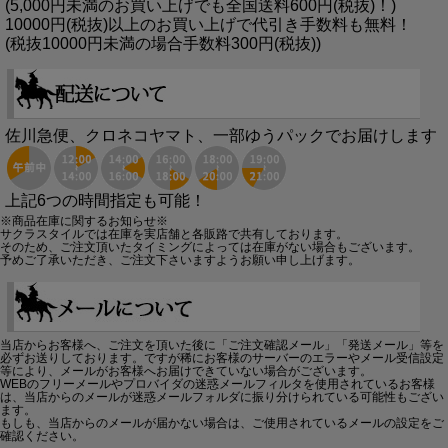
(5,000円未満のお買い上げでも全国送料600円(税抜)！)
10000円(税抜)以上のお買い上げで代引き手数料も無料！
(税抜10000円未満の場合手数料300円(税抜))
佐川急便、クロネコヤマト、一部ゆうパックでお届けします
上記6つの時間指定も可能！
※商品在庫に関するお知らせ※
サクラスタイルでは在庫を実店舗と各販路で共有しております。
そのため、ご注文頂いたタイミングによっては在庫がない場合もございます。
予めご了承いただき、ご注文下さいますようお願い申し上げます。
当店からお客様へ、ご注文を頂いた後に「ご注文確認メール」「発送メール」等を
必ずお送りしております。ですが稀にお客様のサーバーのエラーやメール受信設定
等により、メールがお客様へお届けできていない場合がございます。
WEBのフリーメールやプロバイダの迷惑メールフィルタを使用されているお客様
は、当店からのメールが迷惑メールフォルダに振り分けられている可能性もござい
ます。
もしも、当店からのメールが届かない場合は、ご使用されているメールの設定をご
確認ください。