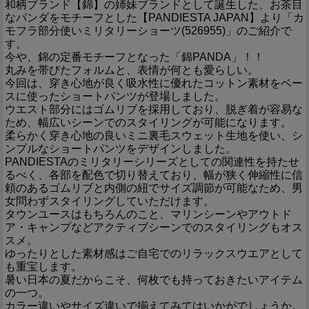
和柄ブランド【錦】の姉妹ブランドとして誕生した、お茶目
なパンダをモチーフとした【PANDIESTA JAPAN】より「カ
モフラ部分使いミリタリーショーツ(526955)」のご紹介で
す。
今や、錦の定番モチーフとなった「錦PANDA」！！
丸みを帯びたフォルムと、表情が何とも愛らしい。
今回は、穿き心地が良く吸水性に優れたコットン素材をベー
スに使ったショートパンツが登場しました。
ウエスト部分にはゴムリブを採用しており、脱ぎ着が容易な
ため、幅広いシーンでのスタイリングが可能になります。
柔らかく穿き心地の良いミニ裏毛スウェット生地を使い、シ
ンプルなショートパンツをデザインしました。
PANDIESTAのミリタリーシリーズとしての関連性を持たせ
るべく、各部を配色で切り替えており、幅が狭く伸縮性に信
頼のあるゴムリブと内側の紐でサイズ調節が可能なため、男
女問わずスタイリングしていただけます。
タウンユースはもちろんのこと、マリンシーンやアウトド
ア・キャンプなどアクティブシーンでのスタイリングもオス
スメ。
ゆったりとした素材感はご自宅でのリラックスウエアとして
も重宝します。
暑い日本の夏だからこそ、何枚でも持っておきたいアイテム
の一つ。
カラー違いやサイズ違いで揃えてみてはいかがでしょうか。