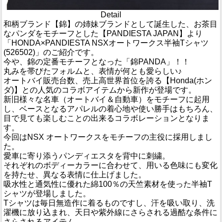
Detail
和柄ブランド【錦】の姉妹ブランドとして誕生した、お茶目
なパンダをモチーフとした【PANDIESTA JAPAN】より
「HONDA×PANDIESTA NSXオートワークス半袖Tシャツ
(526502)」のご紹介です。
今や、錦の定番モチーフとなった「錦PANDA」！！
丸みを帯びたフォルムと、表情が何とも愛らしい♪
オートバイ販売台数、売上高世界首位を誇る【Honda(ホン
ダ)】との人気のコラボアイテムから新作が登場です。
新旧様々な名車（オートバイ＆自動車）をモチーフに起用
し、ベースとなるアパレルの着心地や使い勝手はもちろん、
目で見ても楽しむことの出来るコラボレーションとなりま
す。
今回はNSX オートワークスをモチーフの主役に採用しまし
た。
愛車に寄り添うパンディエスタを背中に刺繍。
それぞれのボディーカラーに合わせて、用いる色味にも変化
を持たせ、異なる表情に仕上げました。
吸水性と通気性に優れた綿100％の天竺素材を使った半袖T
シャツが登場しました。
Tシャツは毎日無造作に着るものですし、汗を吸い取り、洗
濯機に放り込まれ、天日や紫外線にさらされる過酷な条件に
さらされるアイテム。