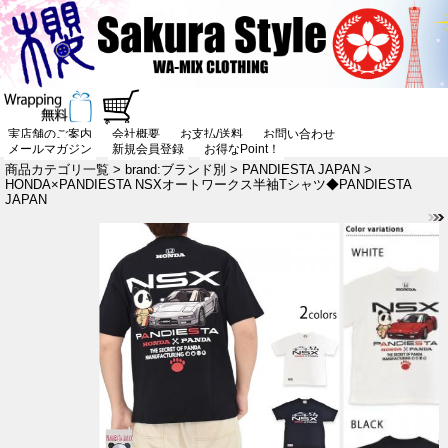
実店舗のご案内
会社概要
お支払/送料
お問い合わせ
メールマガジン
新規会員登録
お得なPoint！
商品カテゴリ一覧
>
brand:ブランド別
>
PANDIESTA JAPAN
>
HONDA×PANDIESTA NSXオートワークス半袖Tシャツ◆PANDIESTA
JAPAN