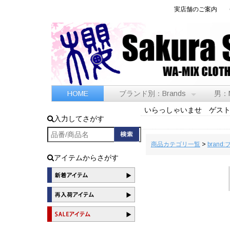
実店舗のご案内
HOME
ブランド別：Brands
男：
いらっしゃいませ ゲス
入力してさがす
商品カテゴリ一覧
>
brand
アイテムからさがす