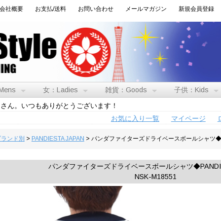
会社概要
お支払/送料
お問い合わせ
メールマガジン
新規会員登録
Mens
女：Ladies
雑貨：Goods
子供：Kids
トさん。いつもありがとうございます！
お気に入り一覧
マイページ
:ブランド別
>
PANDIESTA JAPAN
> パンダファイターズドライベースボールシャツ◆PAND
パンダファイターズドライベースボールシャツ◆PANDIES
NSK-M18551