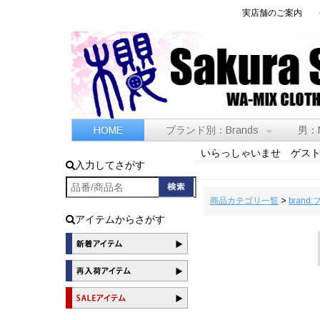
実店舗のご案内
HOME
ブランド別：Brands
男：
いらっしゃいませ ゲス
入力してさがす
商品カテゴリ一覧
>
brand
アイテムからさがす