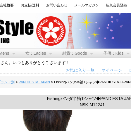
会社概要
お支払/送料
お問い合わせ
メールマガジン
新規会員登録
Mens
女：Ladies
雑貨：Goods
子供：Kids
トさん。いつもありがとうございます！
お気に入り一覧
マイページ
:ブランド別
>
PANDIESTA JAPAN
> Fishingパンダ半袖Tシャツ◆PANDIESTA JAPAN
Fishingパンダ半袖Tシャツ◆PANDIESTA JA
NSK-M12241