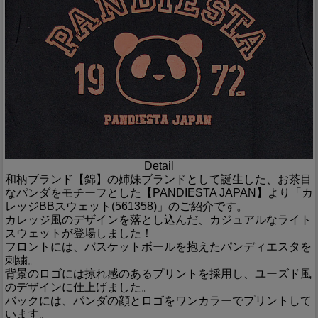
Detail
和柄ブランド【錦】の姉妹ブランドとして誕生した、お茶目
なパンダをモチーフとした【PANDIESTA JAPAN】より「カ
レッジBBスウェット(561358)」のご紹介です。
カレッジ風のデザインを落とし込んだ、カジュアルなライト
スウェットが登場しました！
フロントには、バスケットボールを抱えたパンディエスタを
刺繍。
背景のロゴには掠れ感のあるプリントを採用し、ユーズド風
のデザインに仕上げました。
バックには、パンダの顔とロゴをワンカラーでプリントして
います。