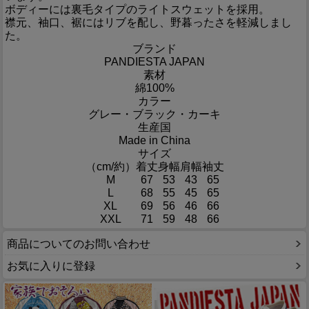
ボディーには裏毛タイプのライトスウェットを採用。
襟元、袖口、裾にはリブを配し、野暮ったさを軽減しまし
た。
ブランド
PANDIESTA JAPAN
素材
綿100%
カラー
グレー・ブラック・カーキ
生産国
Made in China
サイズ
（cm/約）
着丈
身幅
肩幅
袖丈
M
67
53
43
65
L
68
55
45
65
XL
69
56
46
66
XXL
71
59
48
66
商品についてのお問い合わせ
お気に入りに登録