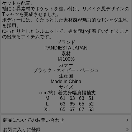
ケットを配置。
袖にも異素材でポケットを縫い付け、リメイク風デザインの
Tシャツを完成させました。
ボディーには、くたっとした素材感が魅力的なTシャツ生地
を採用。
ゆったりとしたシルエットで、男女問わず着ていただくこと
の出来るアイテムです。
ブランド
PANDIESTA JAPAN
素材
綿100%
カラー
ブラック・ネイビー・ベージュ
生産国
Made in China
サイズ
（cm/約）
着丈
身幅
肩幅
袖丈
M
61
63
63
51
L
63
65
65
52
XL
65
67
67
53
商品についてのお問い合わせ
お気に入りに登録