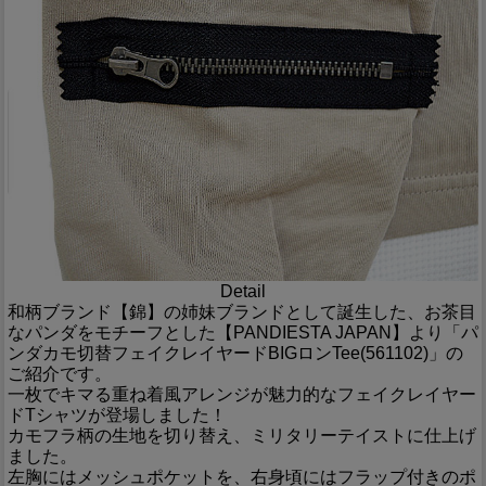
Detail
和柄ブランド【錦】の姉妹ブランドとして誕生した、お茶目
なパンダをモチーフとした【PANDIESTA JAPAN】より「パ
ンダカモ切替フェイクレイヤードBIGロンTee(561102)」の
ご紹介です。
一枚でキマる重ね着風アレンジが魅力的なフェイクレイヤー
ドTシャツが登場しました！
カモフラ柄の生地を切り替え、ミリタリーテイストに仕上げ
ました。
左胸にはメッシュポケットを、右身頃にはフラップ付きのポ