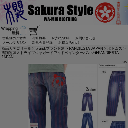
実店舗のご案内
会社概要
お支払/送料
お問い合わせ
メールマガジン
新規会員登録
お得なPoint！
商品カテゴリ一覧
>
brand:ブランド別
>
PANDIESTA JAPAN
>
ボトムス
>
熊猫謹製ストライプジャガードワイドペインターパンツ◆PANDIESTA
JAPAN