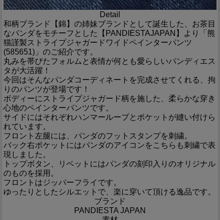
Detail
和柄ブランド【錦】の姉妹ブランドとして誕生した、お茶目
なパンダをモチーフとした【PANDIESTAJAPAN】より「熊
猫謹製ストライプジャガードワイドペインターパンツ
(585651)」のご紹介です。
丸みを帯びたフォルムと表情が何とも愛らしいパンディエス
タが大活躍！
今回はそんなパンダコーディネートを完成させてくれる、拘
りのパンツが登場です！
ボディーにストライプジャガード柄を施した、柔らかな穿き
心地のペインターパンツです。
サイドにはそれぞれハンマーループとポケットが縫い付けら
れています。
フロント左腿には、パンダのフットスタンプを刺繍。
バック右ポケットにはパンダのアイコンをこちらも刺繍で表
現しました。
トップボタン、リベットにはパンダの刻印入りのオリジナル
のものを採用。
フロントはジッパーフライです。
ゆったりとしたシルエットで、楽に穿いて頂ける逸品です。
ブランド
PANDIESTA JAPAN
素材