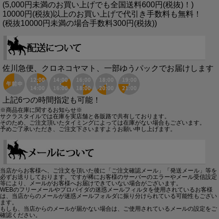
(5,000円未満のお買い上げでも全国送料600円(税抜)！)
10000円(税抜)以上のお買い上げで代引き手数料も無料！
(税抜10000円未満の場合手数料300円(税抜))
佐川急便、クロネコヤマト、一部ゆうパックでお届けします
上記6つの時間指定も可能！
※商品在庫に関するお知らせ※
サクラスタイルでは在庫を実店舗と各販路で共有しております。
そのため、ご注文頂いたタイミングによっては在庫がない場合もございます。
予めご了承いただき、ご注文下さいますようお願い申し上げます。
当店からお客様へ、ご注文を頂いた後に「ご注文確認メール」「発送メール」等を
必ずお送りしております。ですが稀にお客様のサーバーのエラーやメール受信設定
等により、メールがお客様へお届けできていない場合がございます。
WEBのフリーメールやプロバイダの迷惑メールフィルタを使用されているお客様
は、当店からのメールが迷惑メールフォルダに振り分けられている可能性もござい
ます。
もしも、当店からのメールが届かない場合は、ご使用されているメールの設定をご
確認ください。