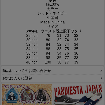
綿100%
カラー
レッド・ネイビー
生産国
Made in China
サイズ
（cm/約）
ウエスト
股上
股下
ワタリ
28inch
76
31
73
32
30inch
80
32
74
33
32inch
84
32
74
34
34inch
88
33
75
35
36inch
94
34
76
36
38inch
98
35
77
38
40inch
100
36
77
39
商品についてのお問い合わせ
お気に入りに登録