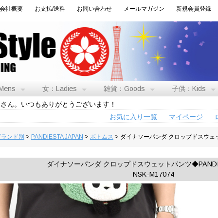
会社概要
お支払/送料
お問い合わせ
メールマガジン
新規会員登録
Mens
女：Ladies
雑貨：Goods
子供：Kids
トさん。いつもありがとうございます！
お気に入り一覧
マイページ
:ブランド別
>
PANDIESTA JAPAN
>
ボトムス
> ダイナソーパンダ クロップドスウェットパ
ダイナソーパンダ クロップドスウェットパンツ◆PANDIES
NSK-M17074