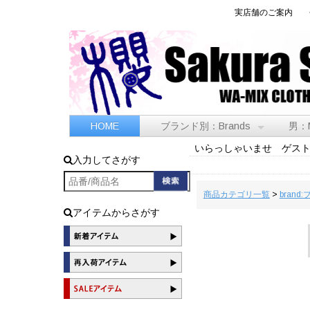
実店舗のご案内
HOME
ブランド別：Brands
男：
いらっしゃいませ ゲス
入力してさがす
商品カテゴリ一覧
>
brand
アイテムからさがす