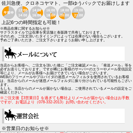
佐川急便、クロネコヤマト、一部ゆうパックでお届けします
上記6つの時間指定も可能！
※商品在庫に関するお知らせ※
サクラスタイルでは在庫を実店舗と各販路で共有しております。
そのため、ご注文頂いたタイミングによっては在庫がない場合もございます。
予めご了承いただき、ご注文下さいますようお願い申し上げます。
当店からお客様へ、ご注文を頂いた後に「ご注文確認メール」「発送メール」等を
必ずお送りしております。ですが稀にお客様のサーバーのエラーやメール受信設定
等により、メールがお客様へお届けできていない場合がございます。
WEBのフリーメールやプロバイダの迷惑メールフィルタを使用されているお客様
は、当店からのメールが迷惑メールフォルダに振り分けられている可能性もござい
ます。
もしも、当店からのメールが届かない場合は、ご使用されているメールの設定をご
確認ください。
※ご注文後【3営業日】を過ぎても弊社よりメールが届かない場合はお手数
ですが、お電話より（078-332-2013）お問い合わせください。
※営業日のお知らせ※