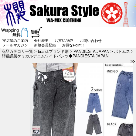
実店舗のご案内
会社概要
お支払/送料
お問い合わせ
メールマガジン
新規会員登録
お得なPoint！
商品カテゴリ一覧
>
brand:ブランド別
>
PANDIESTA JAPAN
>
ボトムス
>
熊猫謹製ケミカルデニムワイドパンツ◆PANDIESTA JAPAN