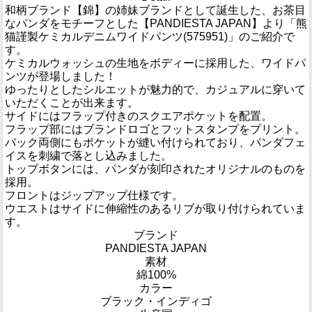
和柄ブランド【錦】の姉妹ブランドとして誕生した、お茶目
なパンダをモチーフとした【PANDIESTA JAPAN】より「熊
猫謹製ケミカルデニムワイドパンツ(575951)」のご紹介で
す。
ケミカルウォッシュの生地をボディーに採用した、ワイドパ
ンツが登場しました！
ゆったりとしたシルエットが魅力的で、カジュアルに穿いて
いただくことが出来ます。
サイドにはフラップ付きのスクエアポケットを配置。
フラップ部にはブランドロゴとフットスタンプをプリント。
バック両側にもポケットが縫い付けられており、パンダフェ
イスを刺繍で落とし込みました。
トップボタンには、パンダが刻印されたオリジナルのものを
採用。
フロントはジップアップ仕様です。
ウエストはサイドに伸縮性のあるリブが取り付けられていま
す。
ブランド
PANDIESTA JAPAN
素材
綿100%
カラー
ブラック・インディゴ