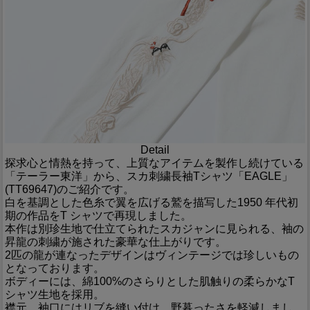
Detail
探求心と情熱を持って、上質なアイテムを製作し続けている
「テーラー東洋」から、スカ刺繍長袖Tシャツ「EAGLE」
(TT69647)のご紹介です。
白を基調とした色糸で翼を広げる鷲を描写した1950 年代初
期の作品をT シャツで再現しました。
本作は別珍生地で仕立てられたスカジャンに見られる、袖の
昇龍の刺繍が施された豪華な仕上がりです。
2匹の龍が連なったデザインはヴィンテージでは珍しいもの
となっております。
ボディーには、綿100%のさらりとした肌触りの柔らかなT
シャツ生地を採用。
襟元、袖口にはリブを縫い付け、野暮ったさを軽減しまし