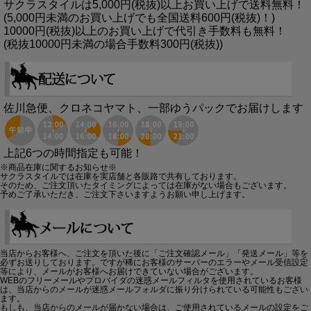
サクラスタイルは5,000円(税抜)以上お買い上げで送料無料！
(5,000円未満のお買い上げでも全国送料600円(税抜)！)
10000円(税抜)以上のお買い上げで代引き手数料も無料！
(税抜10000円未満の場合手数料300円(税抜))
佐川急便、クロネコヤマト、一部ゆうパックでお届けします
上記6つの時間指定も可能！
※商品在庫に関するお知らせ※
サクラスタイルでは在庫を実店舗と各販路で共有しております。
そのため、ご注文頂いたタイミングによっては在庫がない場合もございます。
予めご了承いただき、ご注文下さいますようお願い申し上げます。
当店からお客様へ、ご注文を頂いた後に「ご注文確認メール」「発送メール」等を
必ずお送りしております。ですが稀にお客様のサーバーのエラーやメール受信設定
等により、メールがお客様へお届けできていない場合がございます。
WEBのフリーメールやプロバイダの迷惑メールフィルタを使用されているお客様
は、当店からのメールが迷惑メールフォルダに振り分けられている可能性もござい
ます。
もしも、当店からのメールが届かない場合は、ご使用されているメールの設定をご