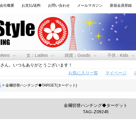
会社概要
お支払/送料
お問い合わせ
メールマガジン
新規会員登録
Mens
女：Ladies
雑貨：Goods
子供：Kids
トさん。いつもありがとうございます！
お気に入り一覧
マイページ
品
> 金襴切替ハンチング◆TARGET(ターゲット)
金襴切替ハンチング◆ターゲット
TAG-Z09245