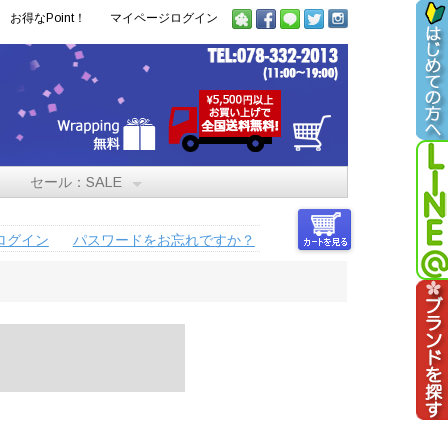
お得なPoint！
マイページログイン
セール：SALE
ログイン
パスワードをお忘れですか？