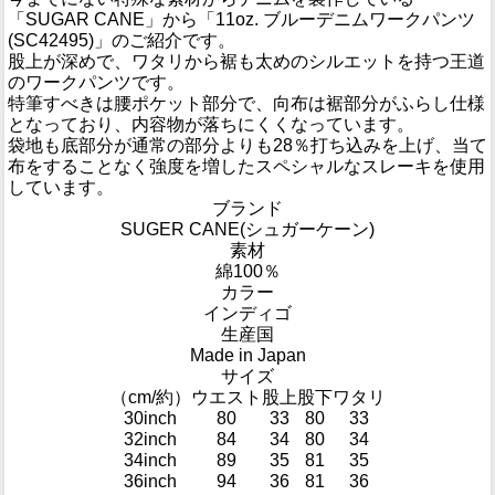
「SUGAR CANE」から「11oz. ブルーデニムワークパンツ
(SC42495)」のご紹介です。
股上が深めで、ワタリから裾も太めのシルエットを持つ王道
のワークパンツです。
特筆すべきは腰ポケット部分で、向布は裾部分がふらし仕様
となっており、内容物が落ちにくくなっています。
袋地も底部分が通常の部分よりも28％打ち込みを上げ、当て
布をすることなく強度を増したスペシャルなスレーキを使用
しています。
ブランド
SUGER CANE(シュガーケーン)
素材
綿100％
カラー
インディゴ
生産国
Made in Japan
サイズ
（cm/約）
ウエスト
股上
股下
ワタリ
30inch
80
33
80
33
32inch
84
34
80
34
34inch
89
35
81
35
36inch
94
36
81
36