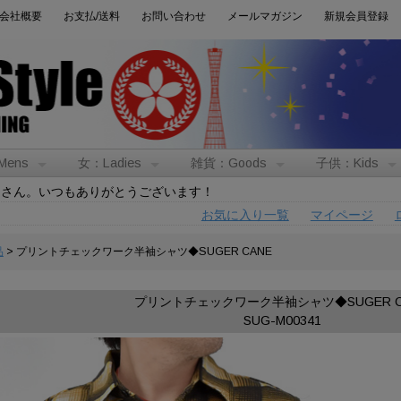
会社概要
お支払/送料
お問い合わせ
メールマガジン
新規会員登録
Mens
女：Ladies
雑貨：Goods
子供：Kids
トさん。いつもありがとうございます！
お気に入り一覧
マイページ
品
> プリントチェックワーク半袖シャツ◆SUGER CANE
プリントチェックワーク半袖シャツ◆SUGER C
SUG-M00341