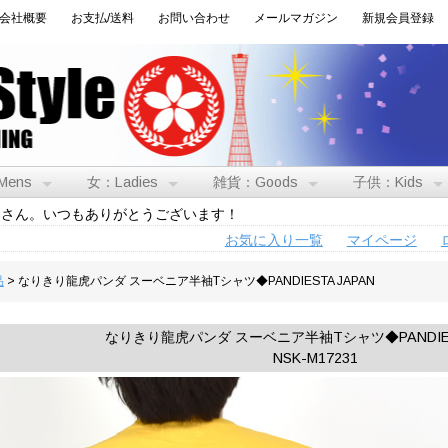
会社概要
お支払/送料
お問い合わせ
メールマガジン
新規会員登録
Mens
女：Ladies
雑貨：Goods
子供：Kids
トさん。いつもありがとうございます！
お気に入り一覧
マイページ
品
> なりきり龍虎パンダ スーベニア半袖Tシャツ◆PANDIESTA JAPAN
なりきり龍虎パンダ スーベニア半袖Tシャツ◆PANDIEST
NSK-M17231