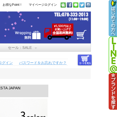
お得なPoint！
マイページログイン
セール：SALE
ログイン
パスワードをお忘れですか？
A JAPAN