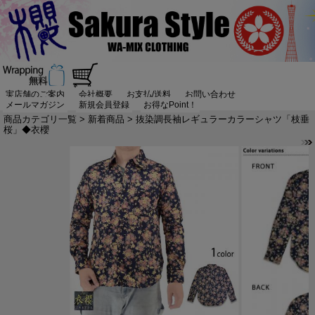
実店舗のご案内
会社概要
お支払/送料
お問い合わせ
メールマガジン
新規会員登録
お得なPoint！
商品カテゴリ一覧
>
新着商品
> 抜染調長袖レギュラーカラーシャツ「枝垂
桜」◆衣櫻