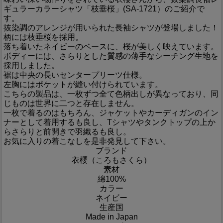
ギュラーカラーシャツ「枝垂桜」(SA-1721）のご紹介で
す。
抜染調のアレンジが用いられた長袖シャツが登場しました！
柄には枝垂桜を採用。
落ち着いたネイビーのベースに、桜が美しく映えています。
ボディーには、さらりとした質感の薄手なシーチング生地を
採用しました。
裾は中央の長いセンタープリーツ仕様。
左胸にはポケットが縫い付けられています。
こちらの製品は、一枚ずつ全て色柄出しが異なっており、同
じものは世界に二つと存在しません。
一枚で着るのはもちろん、ジャケットやカーディガンのイン
ナーとして着用するも良し、Tシャツやタンクトップの上か
らさらりと前開きで羽織るも良し。
お気に入りの着こなしを是非発見して下さい。
ブランド
衣櫻（ころもさくら）
素材
綿100%
カラー
ネイビー
生産国
Made in Japan