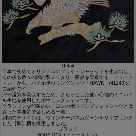
Detail
日本で初めてオリジナルのフライトジャケットを生み出し、
その後も数々の国内製ミリタリー商品を製造する「ヒュース
トン」から、パイルボウリングシャツ「HAWK」(41240)の
ご紹介です。
汗や湿気を吸収するため、さらっとした使い心地のミニパイ
ル生地を使用したボウリングシャツです。
クラシックな印象のレーヨンのボウリングシャツシャツとは
違った雰囲気で楽しめる一着。
刺繍のデザインは、ヴィンテージスカジャンをサンプリング
した【鷹】柄を採用しました。
ブランド
HOUSTON（ヒューストン）