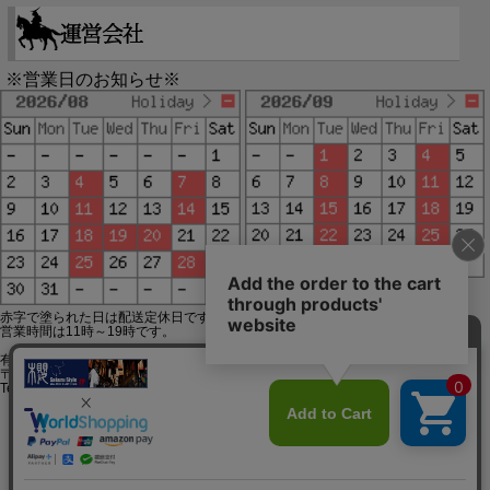
※営業日のお知らせ※
赤字で塗られた日は配送定休日です。
営業時間は11時～19時です。
有限会社ジップジップ SakuraStyle通販事業部
〒650-0021 神戸市中央区三宮町3-9-19イトウビル1,4F
Tel:078-332-2013 FAX:078-333-6644
SSL/TLSとは?