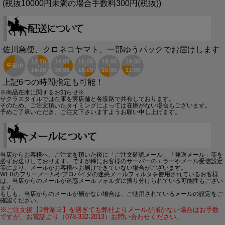
(税抜10000円未満の場合手数料300円(税抜))
佐川急便、クロネコヤマト、一部ゆうパックでお届けします
上記6つの時間指定も可能！
※商品在庫に関するお知らせ※
サクラスタイルでは在庫を実店舗と各販路で共有しております。
そのため、ご注文頂いたタイミングによっては在庫がない場合もございます。
予めご了承いただき、ご注文下さいますようお願い申し上げます。
当店からお客様へ、ご注文を頂いた後に「ご注文確認メール」「発送メール」等を
必ずお送りしております。ですが稀にお客様のサーバーのエラーやメール受信設定
等により、メールがお客様へお届けできていない場合がございます。
WEBのフリーメールやプロバイダの迷惑メールフィルタを使用されているお客様
は、当店からのメールが迷惑メールフォルダに振り分けられている可能性もござい
ます。
もしも、当店からのメールが届かない場合は、ご使用されているメールの設定をご
確認ください。
※ご注文後【3営業日】を過ぎても弊社よりメールが届かない場合はお手数
ですが、お電話より（078-332-2013）お問い合わせください。