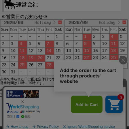
※営業日のお知らせ※
赤字で塗られた日は配送定休日です。
営業時間は11時～19時です。
有限会社ジップジップ SakuraStyle通販事業部
〒650-0021 神戸市中央区三宮町3-9-19イトウビル1,4F
Tel:078-332-2013 FAX:078-333-6644
SSL/TLSとは?