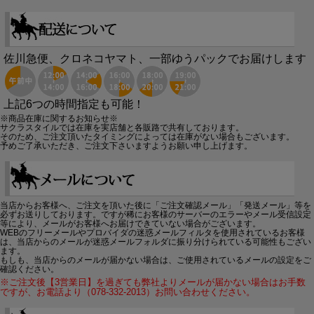
佐川急便、クロネコヤマト、一部ゆうパックでお届けします
上記6つの時間指定も可能！
※商品在庫に関するお知らせ※
サクラスタイルでは在庫を実店舗と各販路で共有しております。
そのため、ご注文頂いたタイミングによっては在庫がない場合もございます。
予めご了承いただき、ご注文下さいますようお願い申し上げます。
当店からお客様へ、ご注文を頂いた後に「ご注文確認メール」「発送メール」等を
必ずお送りしております。ですが稀にお客様のサーバーのエラーやメール受信設定
等により、メールがお客様へお届けできていない場合がございます。
WEBのフリーメールやプロバイダの迷惑メールフィルタを使用されているお客様
は、当店からのメールが迷惑メールフォルダに振り分けられている可能性もござい
ます。
もしも、当店からのメールが届かない場合は、ご使用されているメールの設定をご
確認ください。
※ご注文後【3営業日】を過ぎても弊社よりメールが届かない場合はお手数
ですが、お電話より（078-332-2013）お問い合わせください。