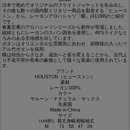
日本で初めてオリジナルのフライトジャケットを生み出し、
その後も数々の国内製ミリタリー商品を製造する「ヒュース
トン」から、レーヨンアロハシャツ「蝶」(41199)のご紹介
です。
春夏定番のアロハシャツシリーズから新作が登場しました。
縦緯ともにレーヨンのスパン調糸を使用し、40'Sライクなと
ろみのある生地感を出しています。
ボタンはオリエンタルな雰囲気に合わせ、節模様の入ったリ
アル竹ボタンを採用。
蝶は幼虫からさなぎ、成虫へと姿を変えることから、古代よ
り不老不死や長寿の象徴として様々な装束に使用されていま
す。
ブランド
HOUSTON（ヒューストン）
素材
レーヨン100%
カラー
マルーン・ナチュラル・サックス
生産国
Made in China
サイズ
（cm/約）
着丈
身幅
肩幅
袖丈
M
71
58
47
24