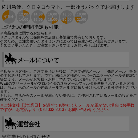
佐川急便、クロネコヤマト、一部ゆうパックでお届けします
上記6つの時間指定も可能！
※商品在庫に関するお知らせ※
サクラスタイルでは在庫を実店舗と各販路で共有しております。
そのため、ご注文頂いたタイミングによっては在庫がない場合もございます。
予めご了承いただき、ご注文下さいますようお願い申し上げます。
当店からお客様へ、ご注文を頂いた後に「ご注文確認メール」「発送メール」等を
必ずお送りしております。ですが稀にお客様のサーバーのエラーやメール受信設定
等により、メールがお客様へお届けできていない場合がございます。
WEBのフリーメールやプロバイダの迷惑メールフィルタを使用されているお客様
は、当店からのメールが迷惑メールフォルダに振り分けられている可能性もござい
ます。
もしも、当店からのメールが届かない場合は、ご使用されているメールの設定をご
確認ください。
※ご注文後【3営業日】を過ぎても弊社よりメールが届かない場合はお手数
ですが、お電話より（078-332-2013）お問い合わせください。
※営業日のお知らせ※