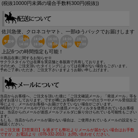
(税抜10000円未満の場合手数料300円(税抜))
佐川急便、クロネコヤマト、一部ゆうパックでお届けします
上記6つの時間指定も可能！
※商品在庫に関するお知らせ※
サクラスタイルでは在庫を実店舗と各販路で共有しております。
そのため、ご注文頂いたタイミングによっては在庫がない場合もございます。
予めご了承いただき、ご注文下さいますようお願い申し上げます。
当店からお客様へ、ご注文を頂いた後に「ご注文確認メール」「発送メール」等を
必ずお送りしております。ですが稀にお客様のサーバーのエラーやメール受信設定
等により、メールがお客様へお届けできていない場合がございます。
WEBのフリーメールやプロバイダの迷惑メールフィルタを使用されているお客様
は、当店からのメールが迷惑メールフォルダに振り分けられている可能性もござい
ます。
もしも、当店からのメールが届かない場合は、ご使用されているメールの設定をご
確認ください。
※ご注文後【3営業日】を過ぎても弊社よりメールが届かない場合はお手数
ですが、お電話より（078-332-2013）お問い合わせください。