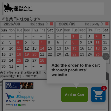
※営業日のお知らせ※
赤字で塗られた日は配送定休日です。
営業時間は11時～19時です。
有限会社ジップジップ SakuraStyle通販事業部
〒650-0021 神戸市中央区三宮町3-9-19イトウビル1,4F
Tel:078-332-2013 FAX:078-333-6644
SSL/TLSとは?