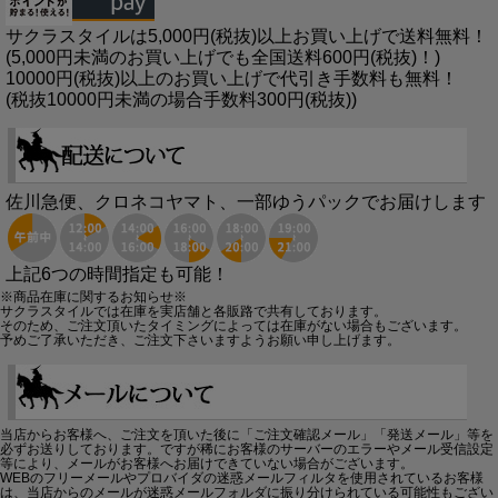
サクラスタイルは5,000円(税抜)以上お買い上げで送料無料！
(5,000円未満のお買い上げでも全国送料600円(税抜)！)
10000円(税抜)以上のお買い上げで代引き手数料も無料！
(税抜10000円未満の場合手数料300円(税抜))
佐川急便、クロネコヤマト、一部ゆうパックでお届けします
上記6つの時間指定も可能！
※商品在庫に関するお知らせ※
サクラスタイルでは在庫を実店舗と各販路で共有しております。
そのため、ご注文頂いたタイミングによっては在庫がない場合もございます。
予めご了承いただき、ご注文下さいますようお願い申し上げます。
当店からお客様へ、ご注文を頂いた後に「ご注文確認メール」「発送メール」等を
必ずお送りしております。ですが稀にお客様のサーバーのエラーやメール受信設定
等により、メールがお客様へお届けできていない場合がございます。
WEBのフリーメールやプロバイダの迷惑メールフィルタを使用されているお客様
は、当店からのメールが迷惑メールフォルダに振り分けられている可能性もござい