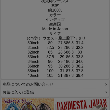
桃太郎ジーンズ
素材
綿100%
カラー
インディゴ
生産国
Made in Japan
サイズ
（cm/約）
ウエスト
股上
股下
ワタリ
30inch
80
27.8
86.3
31.4
31inch
82.5
28.2
86.3
32.2
32inch
85
28.6
86.3
33
33inch
87.5
29
86.3
33.8
34inch
90
29.4
86.3
34.6
36inch
95
30.2
86.3
36.2
38inch
100
31
87.3
37.8
40inch
105
31.8
87.3
39.4
商品についてのお問い合わせ
お気に入りに登録