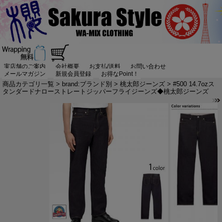
実店舗のご案内
会社概要
お支払/送料
お問い合わせ
メールマガジン
新規会員登録
お得なPoint！
商品カテゴリ一覧
>
brand:ブランド別
>
桃太郎ジーンズ
> #500 14.7ozス
タンダードナローストレートジッパーフライジーンズ◆桃太郎ジーンズ