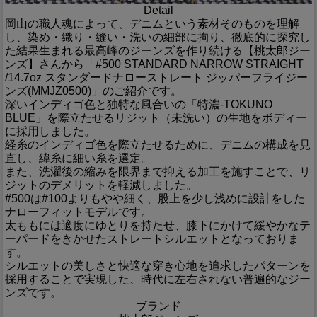
Detail
岡山の職人魂によって、デニムという素材そのものを理解
し、染め・織り・縫い・洗いの細部に拘り、徹底的に探究し
た結果生まれる最高峰のジーンズを作り続ける【桃太郎ジー
ンズ】さんから「#500 STANDARD NARROW STRAIGHT
/14.7oz スタンダードナローストレート ジッパーフライジー
ンズ(MMJZ0500)」のご紹介です。
深いインディゴ色と独特な風合いの「特濃-TOKUNO
BLUE」を際立たせるリジット（未洗い）の生地をボディー
に採用しました。
経糸のインディゴ色を際立たせるために、デニムの構成を見
直し、緯糸に細い糸を選定。
また、洗濯後の縮みを限界まで抑える加工を施すことで、リ
ジットのデメリットを軽減しました。
#500は#100よりもやや細く、股上を少し浅めに設計をした
ナローフィットモデルです。
太ももには適度にゆとりを持たせ、膝下にかけて緩やかなテ
ーパードをきかせたストレートシルエットとなっておりま
す。
シルエットの美しさと快適な穿き心地を追求したパターンを
採用することで実現した、時代に左右されない普遍的なジー
ンズです。
ブランド