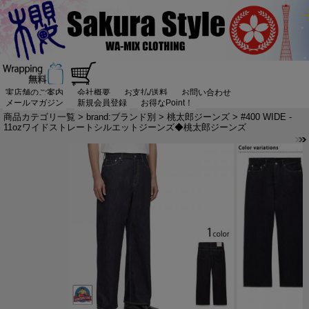
実店舗のご案内
会社概要
お支払/送料
お問い合わせ
メールマガジン
新規会員登録
お得なPoint！
商品カテゴリ一覧
>
brand:ブランド別
>
桃太郎ジーンズ
> #400 WIDE -
11ozワイドストレートシルエットジーンズ◆桃太郎ジーンズ