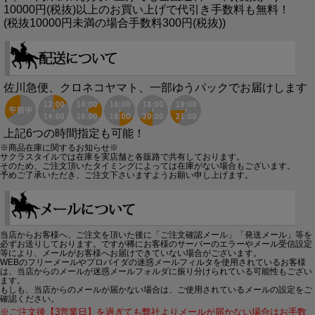
10000円(税抜)以上のお買い上げで代引き手数料も無料！
(税抜10000円未満の場合手数料300円(税抜))
佐川急便、クロネコヤマト、一部ゆうパックでお届けします
上記6つの時間指定も可能！
※商品在庫に関するお知らせ※
サクラスタイルでは在庫を実店舗と各販路で共有しております。
そのため、ご注文頂いたタイミングによっては在庫がない場合もございます。
予めご了承いただき、ご注文下さいますようお願い申し上げます。
当店からお客様へ、ご注文を頂いた後に「ご注文確認メール」「発送メール」等を
必ずお送りしております。ですが稀にお客様のサーバーのエラーやメール受信設定
等により、メールがお客様へお届けできていない場合がございます。
WEBのフリーメールやプロバイダの迷惑メールフィルタを使用されているお客様
は、当店からのメールが迷惑メールフォルダに振り分けられている可能性もござい
ます。
もしも、当店からのメールが届かない場合は、ご使用されているメールの設定をご
確認ください。
※ご注文後【3営業日】を過ぎても弊社よりメールが届かない場合はお手数