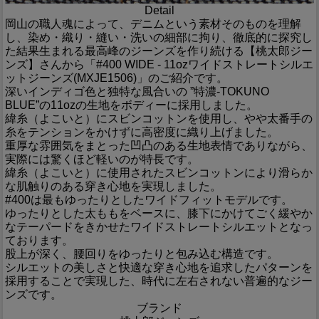
Detail
岡山の職人魂によって、デニムという素材そのものを理解
し、染め・織り・縫い・洗いの細部に拘り、徹底的に探究し
た結果生まれる最高峰のジーンズを作り続ける【桃太郎ジー
ンズ】さんから「#400 WIDE - 11ozワイドストレートシルエ
ットジーンズ(MXJE1506)」のご紹介です。
深いインディゴ色と独特な風合いの ”特濃-TOKUNO
BLUE”の11ozの生地をボディーに採用しました。
緯糸（よこいと）にスビンコットンを使用し、やや太番手の
糸をテンションをかけずに高密度に織り上げました。
重厚な雰囲気をまとった凹凸のある生地表情でありながら、
実際には驚くほど軽いのが特長です。
緯糸（よこいと）に使用されたスビンコットンにより滑らか
な肌触りのある穿き心地を実現しました。
#400は最もゆったりとしたワイドフィットモデルです。
ゆったりとした太ももをベースに、膝下にかけてごく緩やか
なテーパードをきかせたワイドストレートシルエットとなっ
ております。
股上が深く、腰回りをゆったりと包み込む構造です。
シルエットの美しさと快適な穿き心地を追求したパターンを
採用することで実現した、時代に左右されない普遍的なジー
ンズです。
ブランド