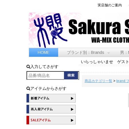
実店舗のご案内
HOME
ブランド別：Brands
男：
いらっしゃいませ ゲス
入力してさがす
商品カテゴリ一覧
>
brand
アイテムからさがす