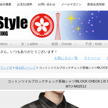
会社概要
お支払/送料
お問い合わせ
メールマガジン
新規会員登録
Mens
女：Ladies
雑貨：Goods
子供：Kids
トさん。いつもありがとうございます！
お気に入り一覧
マイページ
:ブランド別
>
桃太郎ジーンズ
> コットンツイルブロックチェック長袖シャツ/BLOCK CH
コットンツイルブロックチェック長袖シャツ/BLOCK CHECK L/S
MTJ-M02512