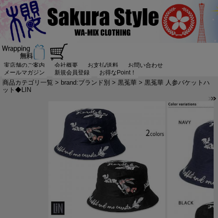
実店舗のご案内
会社概要
お支払/送料
お問い合わせ
メールマガジン
新規会員登録
お得なPoint！
商品カテゴリ一覧
>
brand:ブランド別
>
黒菟華
> 黒菟華 人参バケットハ
ット◆LIN