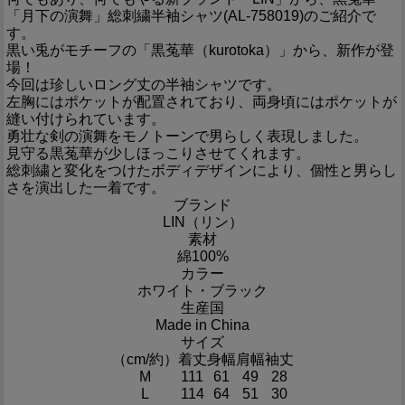
「月下の演舞」総刺繍半袖シャツ(AL-758019)のご紹介で
す。
黒い兎がモチーフの「黒菟華（kurotoka）」から、新作が登
場！
今回は珍しいロング丈の半袖シャツです。
左胸にはポケットが配置されており、両身頃にはポケットが
縫い付けられています。
勇壮な剣の演舞をモノトーンで男らしく表現しました。
見守る黒菟華が少しほっこりさせてくれます。
総刺繍と変化をつけたボディデザインにより、個性と男らし
さを演出した一着です。
ブランド
LIN（リン）
素材
綿100%
カラー
ホワイト・ブラック
生産国
Made in China
サイズ
（cm/約）
着丈
身幅
肩幅
袖丈
M
111
61
49
28
L
114
64
51
30