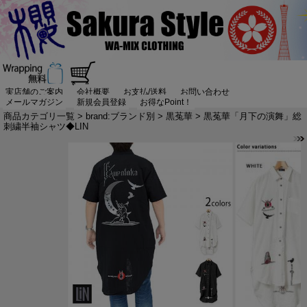
実店舗のご案内
会社概要
お支払/送料
お問い合わせ
メールマガジン
新規会員登録
お得なPoint！
商品カテゴリ一覧
>
brand:ブランド別
>
黒菟華
> 黒菟華「月下の演舞」総
刺繍半袖シャツ◆LIN