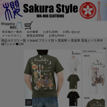
実店舗のご案内
会社概要
お支払/送料
お問い合わせ
メールマガジン
新規会員登録
お得なPoint！
商品カテゴリ一覧
>
brand:ブランド別
>
黒菟華
> 黒菟華 黒菟とバス停半
袖Tシャツ◆LIN