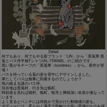
Detail
何でもあり、何でもやる新ブランド「LIN」から「黒菟華 黒
菟とバス停半袖Tシャツ(AL-759068)」のご紹介です。
黒い兎がモチーフの「黒菟華（kurotoka）」から、新作が登
場！
バスを待っている菟の姿を背中にデザインしました。
果たしてバスは無事に到着するのでしょうか？
蔦の絡まる謎のバス停。
現在地は黒菟村、行き先は狐町。
時刻表を見れば猫村、狐町、蛙市と興味深い名前が連なって
います。
よく見るとベンチには何処かで見かけた動物達の姿も。
ボディーには、柔らかく薄手で肌触りの良い質感のものを採