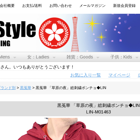
会社概要
お支払/送料
お問い合わせ
メールマガジン
新規会員登録
Mens
女：Ladies
雑貨：Goods
子供：Kids
トさん。いつもありがとうございます！
お気に入り一覧
マイページ
:ブランド別
>
黒菟華
> 黒菟華 「草原の夜」総刺繍ポンチョ◆LIN
黒菟華 「草原の夜」総刺繍ポンチョ◆LIN
LIN-M01463