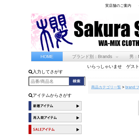
実店舗のご案内
HOME
ブランド別：Brands
男：
いらっしゃいませ ゲス
入力してさがす
商品カテゴリ一覧
>
brand
アイテムからさがす