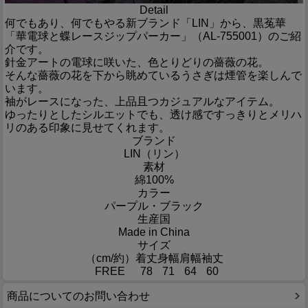
Detail
何でもあり、何でもやる新ブランド「LIN」から、黒菟華
「華電球と蝶レースジップパーカー」（AL-755001）のご紹
介です。
針金アートの電球に咲いた、色とりどりの薔薇の花。
そんな薔薇の花を下から眺めているうさぎは煙管を楽しんで
います。
袖がレースになった、上品且つカジュアルなアイテム。
ゆったりとしたシルエットでも、透け感ですっきりとメリハ
リのある印象に見せてくれます。
ブランド
LIN（リン）
素材
綿100%
カラー
パープル・ブラック
生産国
Made in China
サイズ
（cm/約）
着丈
身幅
肩幅
袖丈
FREE
78
71
64
60
商品についてのお問い合わせ