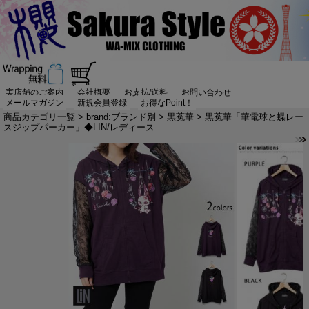
実店舗のご案内
会社概要
お支払/送料
お問い合わせ
メールマガジン
新規会員登録
お得なPoint！
商品カテゴリ一覧
>
brand:ブランド別
>
黒菟華
> 黒菟華「華電球と蝶レー
スジップパーカー」◆LIN/レディース