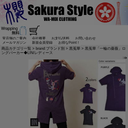
実店舗のご案内
会社概要
お支払/送料
お問い合わせ
メールマガジン
新規会員登録
お得なPoint！
商品カテゴリ一覧
>
brand:ブランド別
>
黒菟華
> 黒菟華「一輪の薔薇」ロ
ングパーカー◆LIN/レディース