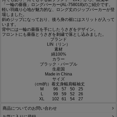
「一輪の薔薇」ロングパーカー(AL-758018)のご紹介です。
軽い羽織り心地が魅力的な、ロング丈のジップパーカーが登
場しました。
斜めジップになっており、後ろ身の裾にはスリットが入って
います。
背中には一輪の薔薇を手にしたうさぎをデザイン。
フロントにも薔薇とうさぎを刺繍で落とし込みました。
ブランド
LIN（リン）
素材
綿100%
カラー
ブラック・パープル
生産国
Made in China
サイズ
（cm/約）
着丈
身幅
肩幅
袖丈
M
96
57
50
25
L
99
59
52
26
XL
102
61
54
27
商品についてのお問い合わせ
お気に入りに登録