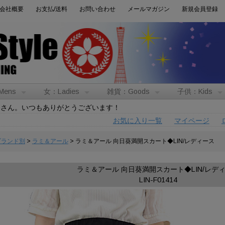
会社概要
お支払/送料
お問い合わせ
メールマガジン
新規会員登録
Mens
女：Ladies
雑貨：Goods
子供：Kids
トさん。いつもありがとうございます！
お気に入り一覧
マイページ
:ブランド別
>
ラミ＆アール
> ラミ＆アール 向日葵満開スカート◆LIN/レディース
ラミ＆アール 向日葵満開スカート◆LIN/レデ
LIN-F01414