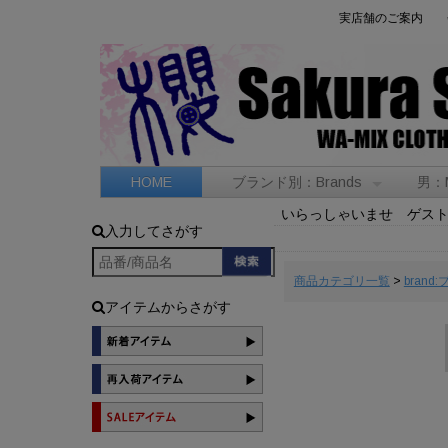
実店舗のご案内
HOME
ブランド別：Brands
男：
いらっしゃいませ ゲス
入力してさがす
商品カテゴリ一覧
>
brand
アイテムからさがす