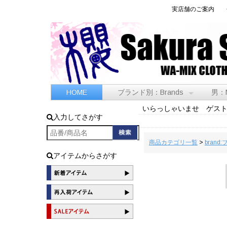
実店舗のご案内
HOME
ブランド別：Brands
男：
いらっしゃいませ ゲス
入力してさがす
商品カテゴリ一覧
>
brand
アイテムからさがす