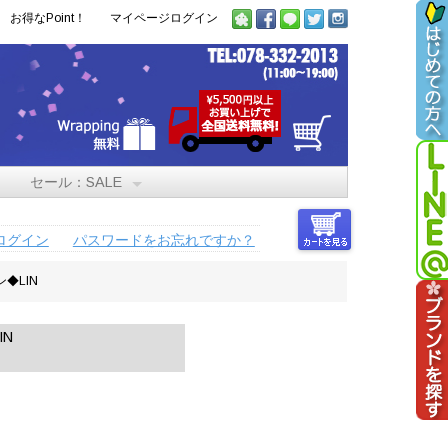
お得なPoint！
マイページログイン
セール：SALE
ログイン
パスワードをお忘れですか？
◆LIN
IN