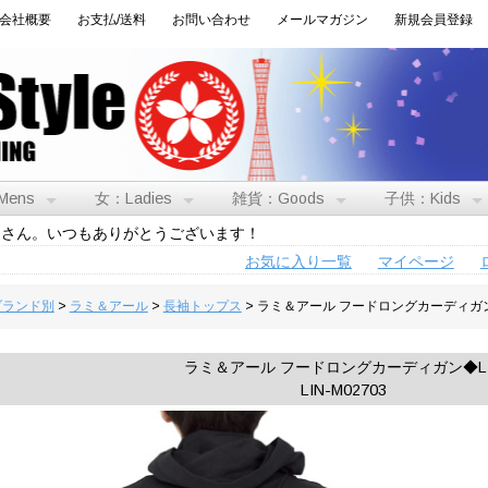
会社概要
お支払/送料
お問い合わせ
メールマガジン
新規会員登録
Mens
女：Ladies
雑貨：Goods
子供：Kids
トさん。いつもありがとうございます！
お気に入り一覧
マイページ
:ブランド別
>
ラミ＆アール
>
長袖トップス
> ラミ＆アール フードロングカーディガン
ラミ＆アール フードロングカーディガン◆L
LIN-M02703