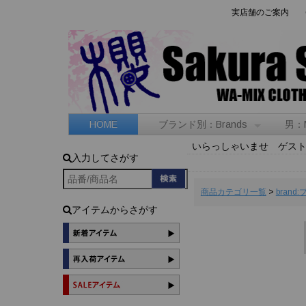
実店舗のご案内
HOME
ブランド別：Brands
男：
いらっしゃいませ ゲス
入力してさがす
商品カテゴリ一覧
>
brand
アイテムからさがす