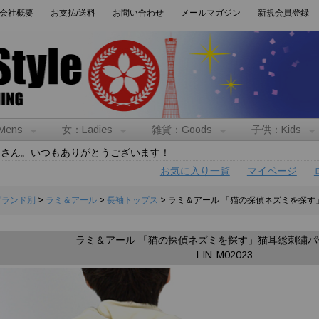
会社概要
お支払/送料
お問い合わせ
メールマガジン
新規会員登録
Mens
女：Ladies
雑貨：Goods
子供：Kids
トさん。いつもありがとうございます！
お気に入り一覧
マイページ
:ブランド別
>
ラミ＆アール
>
長袖トップス
> ラミ＆アール 「猫の探偵ネズミを探す
ラミ＆アール 「猫の探偵ネズミを探す」猫耳総刺繍パー
LIN-M02023